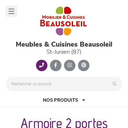
Panneau de gestion des cookies
lose
nu
Meubles & Cuisines Beausoleil
St-Junien (87)
NOS PRODUITS
Armoire 2 portes