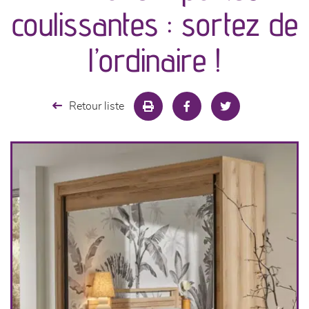
canapés et fauteuils
coulissantes : sortez de
séjours
l’ordinaire !
meubles de complément
Retour liste
chambres et dressing
literie
cuisine & sur-mesure
décoration