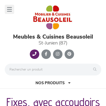
Panneau de gestion des cookies
lose
nu
Meubles & Cuisines Beausoleil
St-Junien (87)
NOS PRODUITS
Fixes, avec accoudoirs