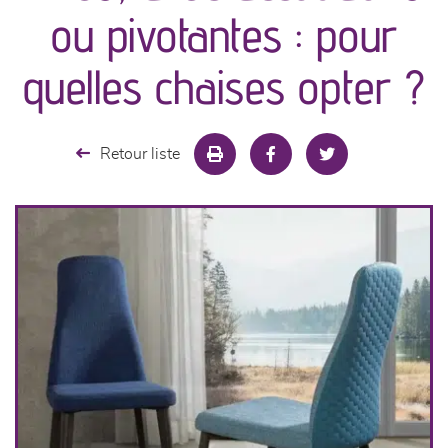
canapés et fauteuils
ou pivotantes : pour
séjours
quelles chaises opter ?
meubles de complément
Retour liste
chambres et dressing
literie
cuisine & sur-mesure
décoration