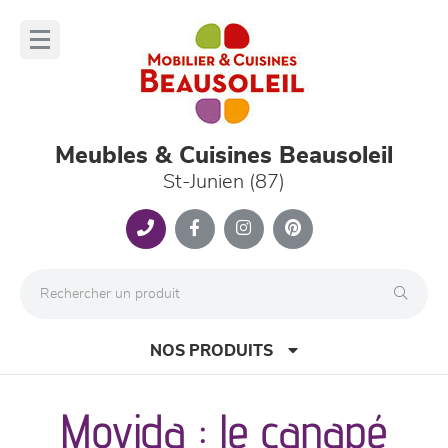
Panneau de gestion des cookies
lose
nu
Meubles & Cuisines Beausoleil
St-Junien (87)
NOS PRODUITS
Movida : le canapé