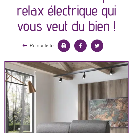
canapés et fauteuils
relax électrique qui
séjours
vous veut du bien !
meubles de complément
Retour liste
chambres et dressing
literie
cuisine & sur-mesure
décoration