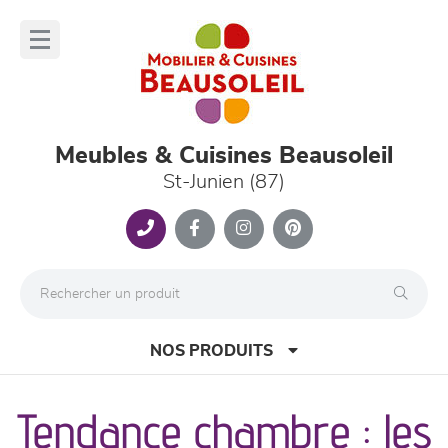
Panneau de gestion des cookies
lose
nu
Meubles & Cuisines Beausoleil
St-Junien (87)
NOS PRODUITS
Tendance chambre : les