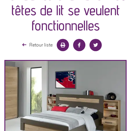
canapés et fauteuils
têtes de lit se veulent
séjours
fonctionnelles
meubles de complément
Retour liste
chambres et dressing
literie
cuisine & sur-mesure
décoration