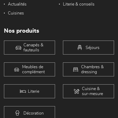
Actualités
Literie & conseils
Cuisines
Nos produits
Canapés &
Séjours
fauteuils
Meubles de
Chambres &
complément
dressing
Cuisine &
Literie
sur-mesure
Décoration