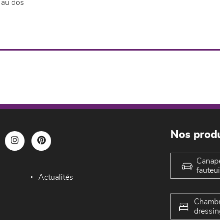
 au dos
Nos produ
Canap
fauteui
Actualités
Chambr
dressin