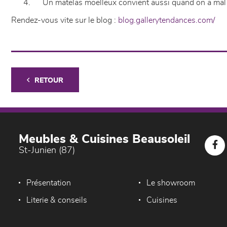
4. Un matelas moelleux convient aussi quand on a mal
Rendez-vous vite sur le blog :
blog.gallerytendances.com/
RETOUR
Meubles & Cuisines Beausoleil
St-Junien (87)
Présentation
Le showroom
Literie & conseils
Cuisines