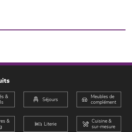
its
és &
Meubles de
Séjours
ls
complément
es &
Cuisine &
Literie
g
sur-mesure