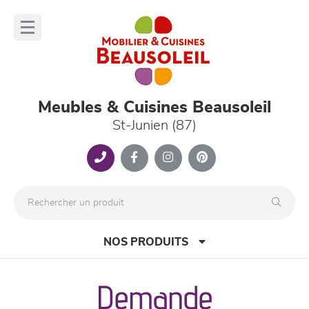
Panneau de gestion des cookies
lose
nu
Meubles & Cuisines Beausoleil
St-Junien (87)
NOS PRODUITS
Demande