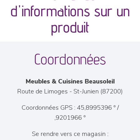
canapés et fauteuils
d'informations sur un
séjours
produit
meubles de complément
Coordonnées
chambres et dressing
literie
Meubles & Cuisines Beausoleil
cuisine & sur-mesure
Route de Limoges
-
St-Junien
(
87200
)
décoration
Coordonnées GPS : 45,8995396 ° /
,9201966 °
Se rendre vers ce magasin :