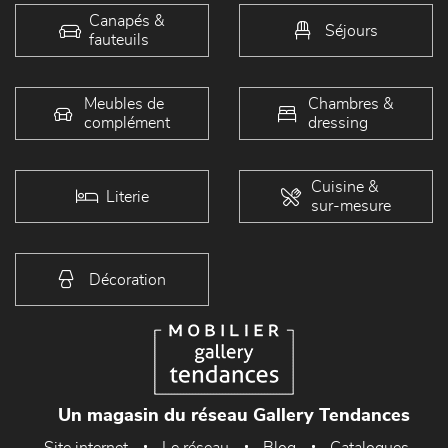
Canapés &
Séjours
fauteuils
Meubles de
Chambres &
complément
dressing
Cuisine &
Literie
sur-mesure
Décoration
Un magasin du réseau Gallery Tendances