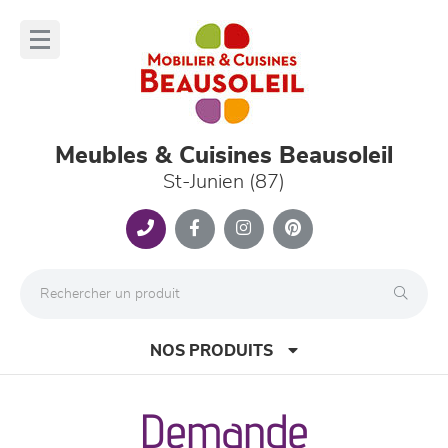
Panneau de gestion des cookies
lose
nu
Meubles & Cuisines Beausoleil
St-Junien (87)
NOS PRODUITS
Demande