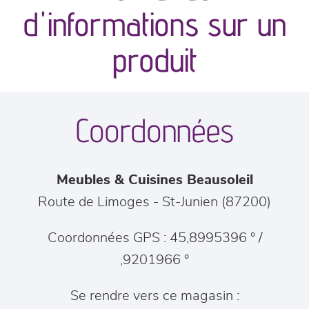
canapés et fauteuils
d'informations sur un
séjours
produit
meubles de complément
Coordonnées
chambres et dressing
literie
Meubles & Cuisines Beausoleil
cuisine & sur-mesure
Route de Limoges
-
St-Junien
(
87200
)
décoration
Coordonnées GPS : 45,8995396 ° /
,9201966 °
Se rendre vers ce magasin :