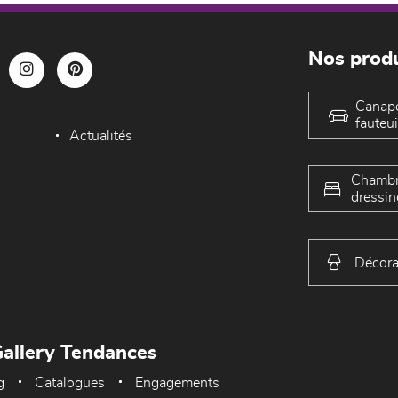
Nos produ
Canap
fauteui
Actualités
Chambr
dressin
Décora
allery Tendances
g
Catalogues
Engagements