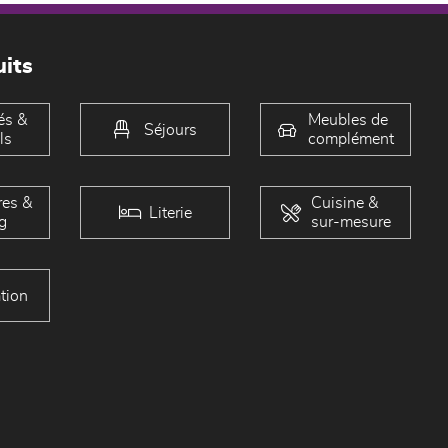
its
és &
Meubles de
Séjours
ls
complément
es &
Cuisine &
Literie
g
sur-mesure
tion