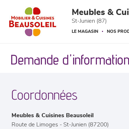
Panneau de gestion des cookies
Meubles & Cui
St-Junien (87)
LE MAGASIN
NOS PROD
Demande d'information
Coordonnées
Meubles & Cuisines Beausoleil
Route de Limoges
-
St-Junien
(
87200
)