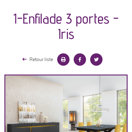
canapés et fauteuils
1-Enfilade 3 portes -
séjours
Iris
meubles de complément
chambres et dressing
Retour liste
literie
cuisine & sur-mesure
décoration