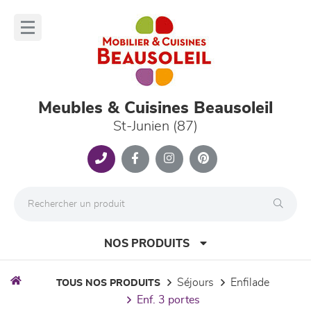
Panneau de gestion des cookies
lose
nu
Meubles & Cuisines Beausoleil
St-Junien (87)
NOS PRODUITS
séjours
enfilade
TOUS NOS PRODUITS
enf. 3 portes