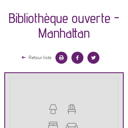
canapés et fauteuils
Bibliothèque ouverte -
séjours
Manhattan
meubles de complément
chambres et dressing
Retour liste
literie
cuisine & sur-mesure
décoration