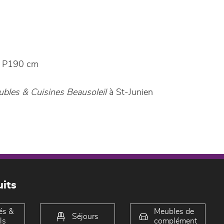
 P190 cm
bles & Cuisines Beausoleil
à St-Junien
its
és &
Meubles de
Séjours
ls
complément