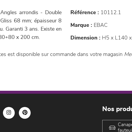
Angles arrondis - Double
Référence :
10112.1
ti-Gliss 68 mm; épaisseur 8
Marque :
EBAC
. Garanti 3 ans. Existe en
t 80+80 x 200 cm.
Dimension :
H5 x L140 x
tes est disponible sur commande dans votre magasin
Meu
Nos produ
Canap
fauteui