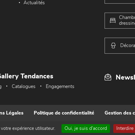
Actualités
Chambr
dressin
Décora
allery Tendances
Newsl
g
Catalogues
Engagements
ns Légales
Politique de confidentialité
Gestion des 
Oui, je suis d'accord
Interdire
 votre expérience utilisateur.
Réalisé par WEB Enseignes