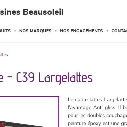
sines Beausoleil
UITS
NOS MARQUES
NOS ENGAGEMENTS
CONTA
attes
 - C39 Largelattes
Le cadre lattes Largelatt
l'avantage Anti-gliss. Il 
pour les doubles couchage
peinture époxy est une gran