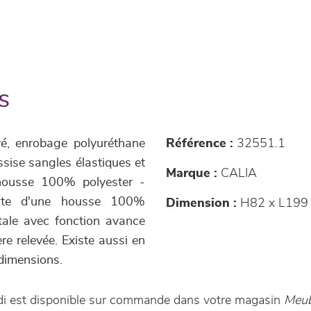
s
ré, enrobage polyuréthane
Référence :
32551.1
sise sangles élastiques et
Marque :
CALIA
housse 100% polyester -
erte d'une housse 100%
Dimension :
H82 x L199
tale avec fonction avance
re relevée. Existe aussi en
t dimensions.
udi est disponible sur commande dans votre magasin
Meub