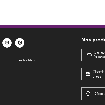
Nos produ
Canap
fauteui
Actualités
Chambr
dressin
Décora