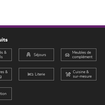
its
és &
Meubles de
Séjours
ls
complément
es &
Cuisine &
Literie
g
sur-mesure
tion