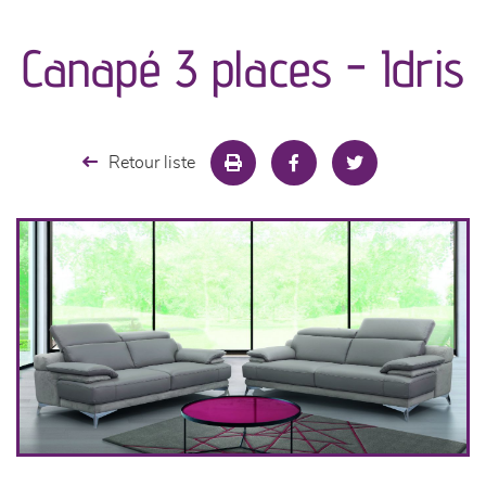
canapés et fauteuils
Canapé 3 places - Idris
séjours
meubles de complément
Retour liste
chambres et dressing
literie
cuisine & sur-mesure
décoration