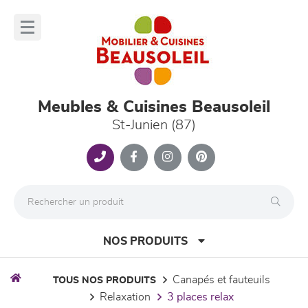
Panneau de gestion des cookies
lose
nu
Meubles & Cuisines Beausoleil
St-Junien (87)
NOS PRODUITS
canapés et fauteuils
TOUS NOS PRODUITS
relaxation
3 places relax