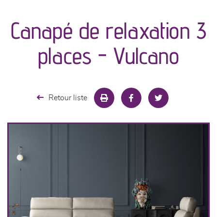
canapés et fauteuils
Canapé de relaxation 3
séjours
places - Vulcano
meubles de complément
chambres et dressing
Retour liste
literie
cuisine & sur-mesure
décoration