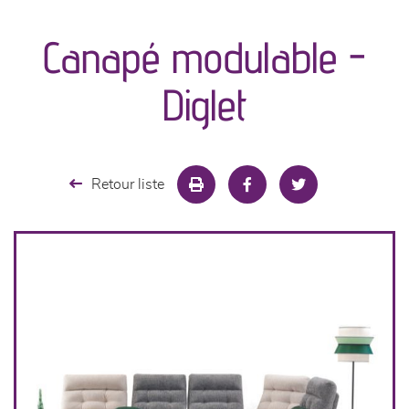
canapés et fauteuils
Canapé modulable -
séjours
Diglet
meubles de complément
chambres et dressing
Retour liste
literie
cuisine & sur-mesure
décoration