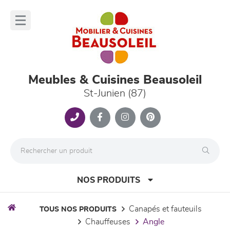
Panneau de gestion des cookies
lose
nu
Meubles & Cuisines Beausoleil
St-Junien (87)
NOS PRODUITS
canapés et fauteuils
TOUS NOS PRODUITS
chauffeuses
angle