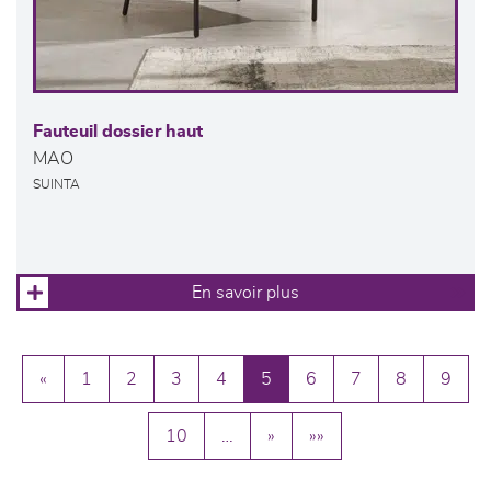
Fauteuil dossier haut
MAO
SUINTA
En savoir plus
«
1
2
3
4
5
6
7
8
9
10
…
»
»»