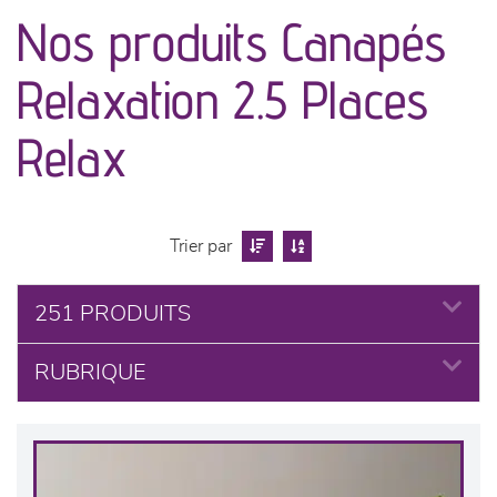
canapés et fauteuils
Nos produits Canapés
séjours
Relaxation 2.5 Places
meubles de complément
Relax
chambres et dressing
Trier par
literie
251 PRODUITS
cuisine & sur-mesure
RUBRIQUE
décoration