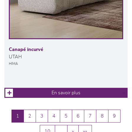
Canapé incurvé
UTAH
HIMA
En savoir plus
1
2
3
4
5
6
7
8
9
10
…
»
»»