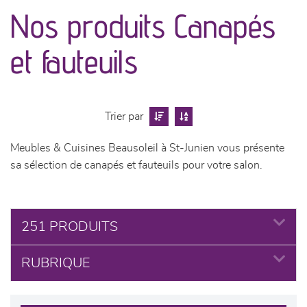
canapés et fauteuils
Nos produits Canapés
séjours
et fauteuils
meubles de complément
chambres et dressing
Trier par
Meubles & Cuisines Beausoleil à St-Junien vous présente
literie
sa sélection de canapés et fauteuils pour votre salon.
cuisine & sur-mesure
251 PRODUITS
décoration
RUBRIQUE