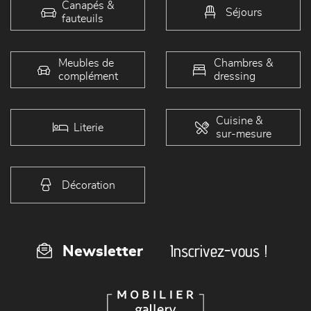
Canapés &
Séjours
fauteuils
Meubles de
Chambres &
complément
dressing
Cuisine &
Literie
sur-mesure
Décoration
Inscrivez-vous !
Newsletter