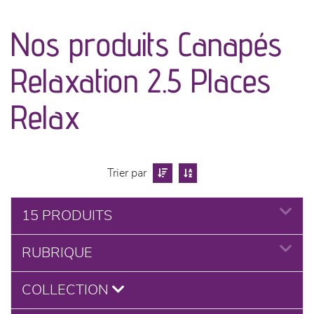
canapés et fauteuils
Nos produits Canapés
séjours
Relaxation 2.5 Places
meubles de complément
Relax
chambres et dressing
literie
Trier par
cuisine & sur-mesure
15 PRODUITS
décoration
RUBRIQUE
COLLECTION