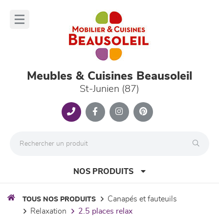
Panneau de gestion des cookies
lose
nu
Meubles & Cuisines Beausoleil
St-Junien (87)
NOS PRODUITS
canapés et fauteuils
TOUS NOS PRODUITS
relaxation
2.5 places relax