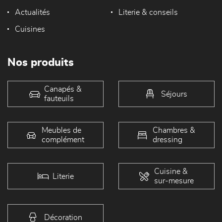
Actualités
Literie & conseils
Cuisines
Nos produits
Canapés &
Séjours
fauteuils
Meubles de
Chambres &
complément
dressing
Cuisine &
Literie
sur-mesure
Décoration