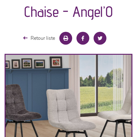
canapés et fauteuils
Chaise - Angel’O
séjours
meubles de complément
Retour liste
chambres et dressing
literie
cuisine & sur-mesure
décoration