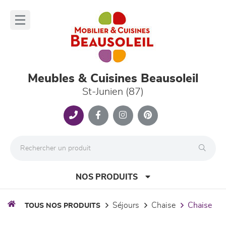
Panneau de gestion des cookies
lose
nu
Meubles & Cuisines Beausoleil
St-Junien (87)
NOS PRODUITS
séjours
chaise
chaise
TOUS NOS PRODUITS