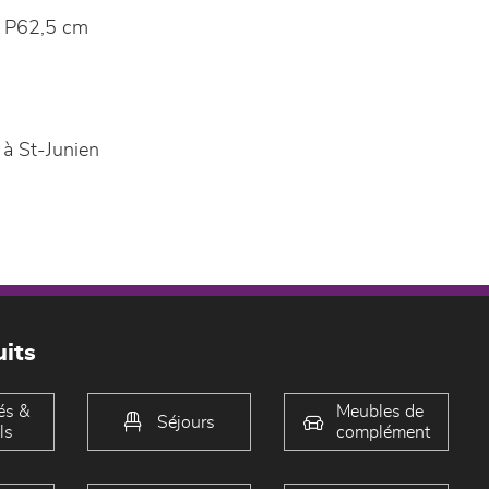
 P62,5 cm
à St-Junien
its
és &
Meubles de
Séjours
ls
complément