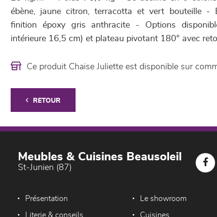
ébène, jaune citron, terracotta et vert bouteille -
finition époxy gris anthracite - Options disponib
intérieure 16,5 cm) et plateau pivotant 180° avec ret
Ce produit Chaise Juliette est disponible sur co
RETOUR
Meubles & Cuisines Beausoleil
St-Junien (87)
Présentation
Le showroom
Literie & conseils
Cuisines