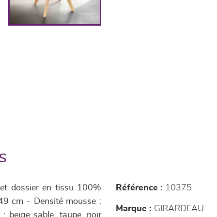
s
e et dossier en tissu 100%
Référence :
10375
e 49 cm - Densité mousse :
Marque :
GIRARDEAU
: beige sable, taupe, noir