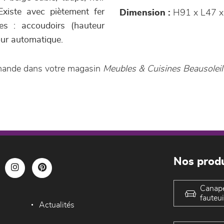
 Existe avec piètement fer
Dimension :
H91 x L47 x
les : accoudoirs (hauteur
our automatique.
mmande dans votre magasin
Meubles & Cuisines Beausoleil
Nos produ
Canap
fauteui
Actualités