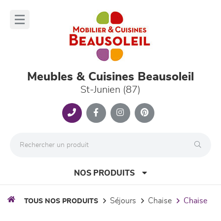
Panneau de gestion des cookies
lose
nu
Meubles & Cuisines Beausoleil
St-Junien (87)
NOS PRODUITS
séjours
chaise
chaise
TOUS NOS PRODUITS