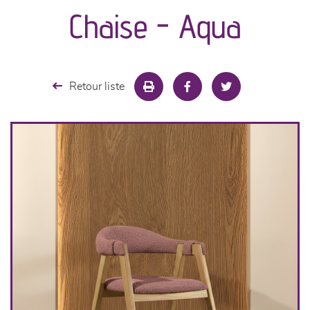
canapés et fauteuils
Chaise - Aqua
séjours
meubles de complément
Retour liste
chambres et dressing
literie
cuisine & sur-mesure
décoration