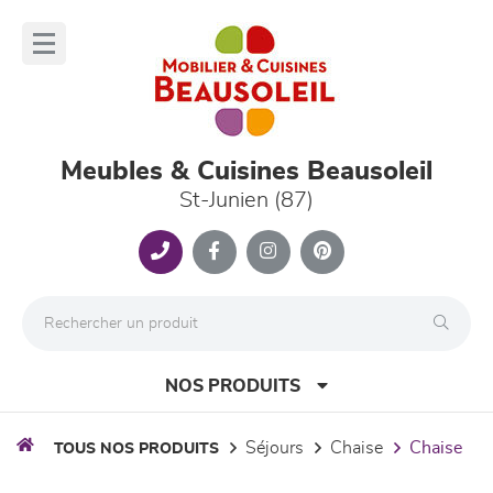
Panneau de gestion des cookies
lose
nu
Meubles & Cuisines Beausoleil
St-Junien (87)
NOS PRODUITS
séjours
chaise
chaise
TOUS NOS PRODUITS