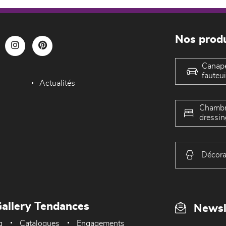
Nos produ
Canap
fauteui
Actualités
Chambr
dressin
Décora
allery Tendances
Newsl
g
Catalogues
Engagements