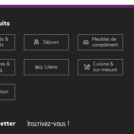
its
és &
Meubles de
Séjours
ls
complément
es &
Cuisine &
Literie
g
sur-mesure
tion
Inscrivez-vous !
etter