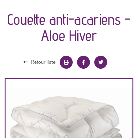
canapés et fauteuils
Couette anti-acariens -
séjours
Aloe Hiver
meubles de complément
chambres et dressing
Retour liste
literie
cuisine & sur-mesure
décoration