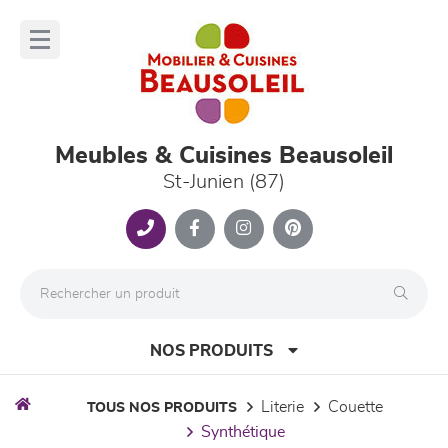
Panneau de gestion des cookies
lose
nu
Meubles & Cuisines Beausoleil
St-Junien (87)
NOS PRODUITS
literie
couette
TOUS NOS PRODUITS
synthétique