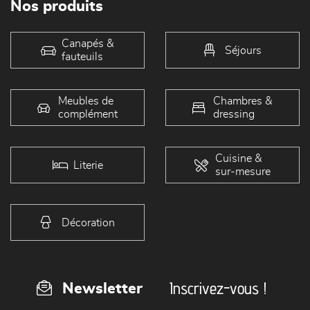
Nos produits
Canapés &
Séjours
fauteuils
Meubles de
Chambres &
complément
dressing
Cuisine &
Literie
sur-mesure
Décoration
Inscrivez-vous !
Newsletter