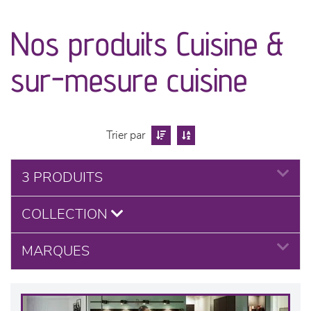
canapés et fauteuils
Nos produits Cuisine &
séjours
sur-mesure cuisine
meubles de complément
chambres et dressing
Trier par
literie
3 PRODUITS
cuisine & sur-mesure
COLLECTION
décoration
MARQUES