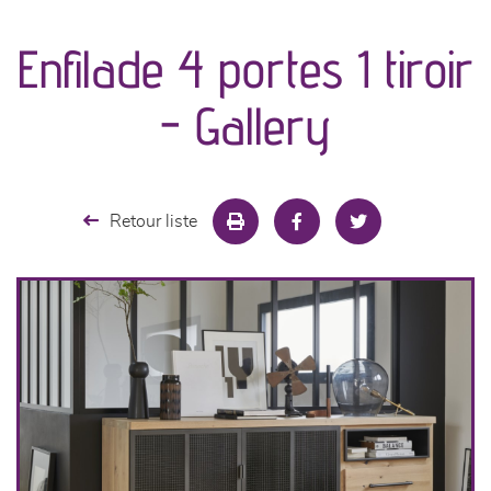
canapés et fauteuils
Enfilade 4 portes 1 tiroir
séjours
- Gallery
meubles de complément
chambres et dressing
Retour liste
literie
cuisine & sur-mesure
décoration