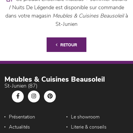
/ Nuits De Légende est disponible sur commande
dans votre magasin
Meubles & Cuisines Beausoleil
à
St-Junien
RETOUR
Meubles & Cuisines Beausoleil
St-Junien (87)
Présentation
Le showroom
Actualités
Literie & conseils