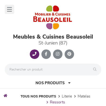
Panneau de gestion des cookies
lose
nu
Meubles & Cuisines Beausoleil
St-Junien (87)
NOS PRODUITS
literie
matelas
TOUS NOS PRODUITS
ressorts