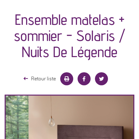
canapés et fauteuils
Ensemble matelas +
séjours
sommier - Solaris /
meubles de complément
Nuits De Légende
chambres et dressing
literie
Retour liste
cuisine & sur-mesure
décoration