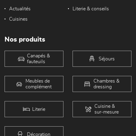
Actualités
Literie & conseils
Cuisines
Nos produits
Canapés &
Séjours
fauteuils
Meubles de
Chambres &
complément
dressing
Cuisine &
Literie
sur-mesure
Décoration