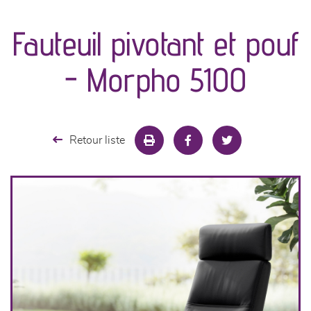
canapés et fauteuils
Fauteuil pivotant et pouf
séjours
- Morpho 5100
meubles de complément
chambres et dressing
Retour liste
literie
cuisine & sur-mesure
décoration