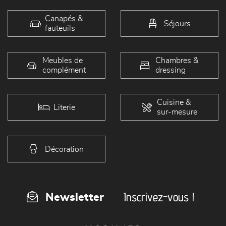
Canapés &
Séjours
fauteuils
Meubles de
Chambres &
complément
dressing
Cuisine &
Literie
sur-mesure
Décoration
Inscrivez-vous !
Newsletter