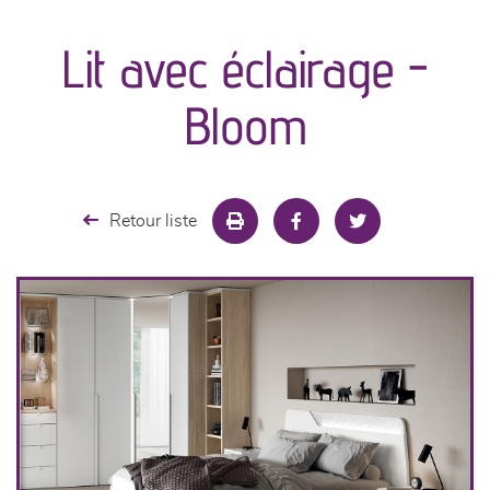
canapés et fauteuils
Lit avec éclairage -
séjours
Bloom
meubles de complément
chambres et dressing
Retour liste
literie
cuisine & sur-mesure
décoration