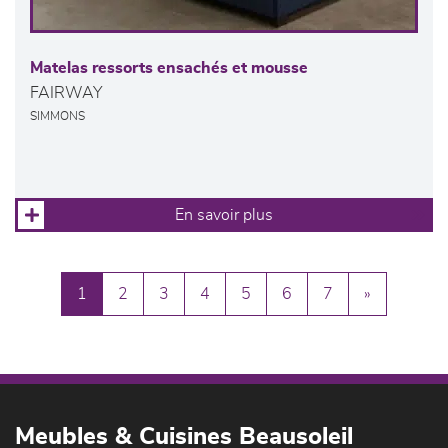
Matelas ressorts ensachés et mousse
FAIRWAY
SIMMONS
En savoir plus
1
2
3
4
5
6
7
»
Meubles & Cuisines Beausoleil