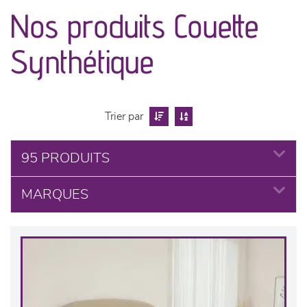
canapés et fauteuils
Nos produits Couette
séjours
Synthétique
meubles de complément
chambres et dressing
Trier par
literie
95 PRODUITS
MARQUES
cuisine & sur-mesure
décoration