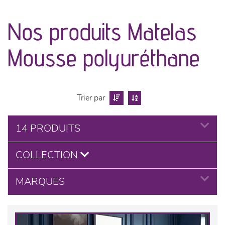
canapés et fauteuils
Nos produits Matelas
séjours
Mousse polyuréthane
meubles de complément
chambres et dressing
Trier par
literie
14 PRODUITS
cuisine & sur-mesure
COLLECTION
décoration
MARQUES