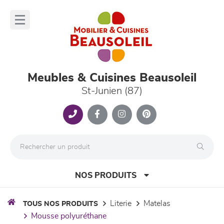
Panneau de gestion des cookies
lose
nu
Meubles & Cuisines Beausoleil
St-Junien (87)
NOS PRODUITS
literie
matelas
TOUS NOS PRODUITS
mousse polyuréthane