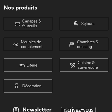
Nos produits
Canapés &
Séjours
fauteuils
Meubles de
Chambres &
complément
dressing
Cuisine &
Literie
sur-mesure
Décoration
Inscrivez-vous !
Newsletter