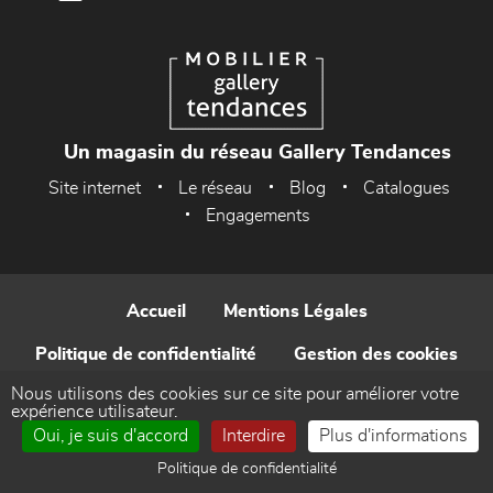
Un magasin du réseau Gallery Tendances
Site internet
Le réseau
Blog
Catalogues
Engagements
Accueil
Mentions Légales
Politique de confidentialité
Gestion des cookies
Nous utilisons des cookies sur ce site pour améliorer votre
Contact
expérience utilisateur.
Oui, je suis d'accord
Interdire
Plus d'informations
Réalisé par WEB Enseignes
Politique de confidentialité