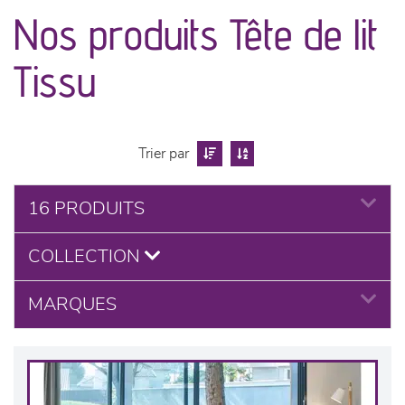
canapés et fauteuils
Nos produits Tête de lit
séjours
Tissu
meubles de complément
chambres et dressing
Trier par
literie
16 PRODUITS
COLLECTION
cuisine & sur-mesure
MARQUES
décoration