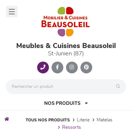
Panneau de gestion des cookies
lose
nu
Meubles & Cuisines Beausoleil
St-Junien (87)
NOS PRODUITS
literie
matelas
TOUS NOS PRODUITS
ressorts