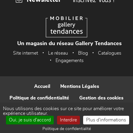
Un magasin du réseau Gallery Tendances
Site internet
Le réseau
Blog
Catalogues
Engagements
Accueil
Mentions Légales
Politique de confidentialité
Gestion des cookies
Nous utilisons des cookies sur ce site pour améliorer votre
Contact
expérience utilisateur.
Oui, je suis d'accord
Interdire
Plus d'informations
Réalisé par WEB Enseignes
Politique de confidentialité