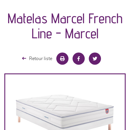
canapés et fauteuils
Matelas Marcel French
séjours
Line - Marcel
meubles de complément
chambres et dressing
Retour liste
literie
cuisine & sur-mesure
décoration