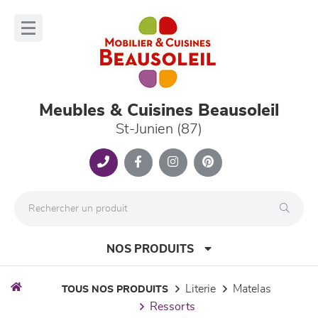
Panneau de gestion des cookies
lose
nu
Meubles & Cuisines Beausoleil
St-Junien (87)
NOS PRODUITS
literie
matelas
TOUS NOS PRODUITS
ressorts