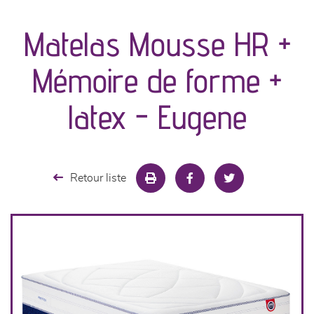
canapés et fauteuils
Matelas Mousse HR +
séjours
Mémoire de forme +
meubles de complément
latex - Eugene
chambres et dressing
literie
Retour liste
cuisine & sur-mesure
décoration