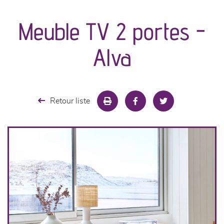
canapés et fauteuils
Meuble TV 2 portes -
séjours
Alva
meubles de complément
chambres et dressing
Retour liste
literie
cuisine & sur-mesure
décoration