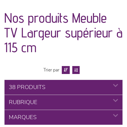
canapés et fauteuils
Nos produits Meuble
séjours
TV Largeur supérieur à
meubles de complément
115 cm
chambres et dressing
literie
Trier par
cuisine & sur-mesure
38 PRODUITS
décoration
RUBRIQUE
MARQUES