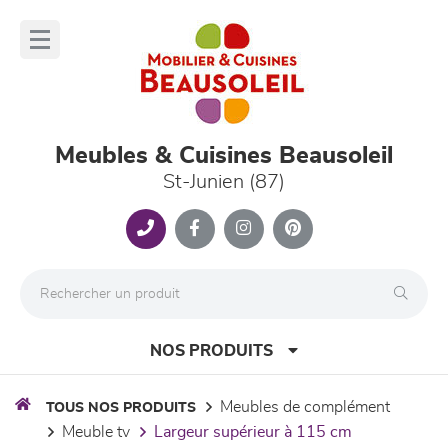
Panneau de gestion des cookies
lose
nu
Meubles & Cuisines Beausoleil
St-Junien (87)
NOS PRODUITS
meubles de complément
TOUS NOS PRODUITS
meuble tv
largeur supérieur à 115 cm