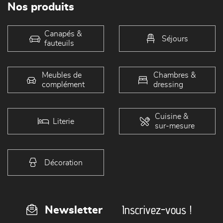
Nos produits
Canapés &
Séjours
fauteuils
Meubles de
Chambres &
complément
dressing
Cuisine &
Literie
sur-mesure
Décoration
Inscrivez-vous !
Newsletter