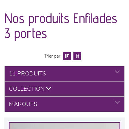
canapés et fauteuils
Nos produits Enfilades
séjours
3 portes
meubles de complément
chambres et dressing
Trier par
literie
11 PRODUITS
cuisine & sur-mesure
COLLECTION
décoration
MARQUES