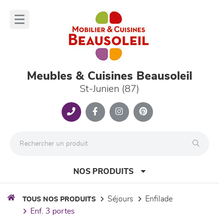
Panneau de gestion des cookies
lose
nu
Meubles & Cuisines Beausoleil
St-Junien (87)
NOS PRODUITS
séjours
enfilade
TOUS NOS PRODUITS
enf. 3 portes