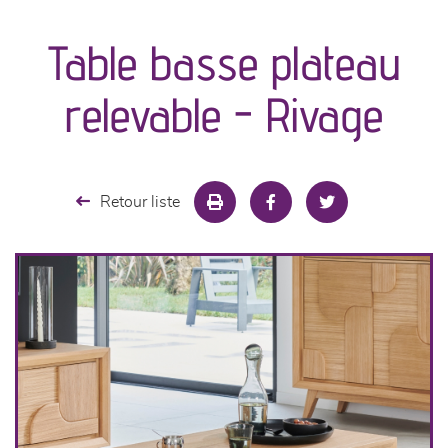
canapés et fauteuils
Table basse plateau
séjours
relevable - Rivage
meubles de complément
chambres et dressing
Retour liste
literie
cuisine & sur-mesure
décoration