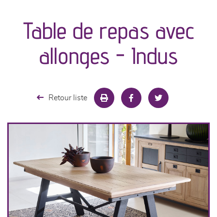
canapés et fauteuils
Table de repas avec
séjours
allonges - Indus
meubles de complément
chambres et dressing
Retour liste
literie
cuisine & sur-mesure
décoration