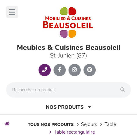
Panneau de gestion des cookies
lose
nu
Meubles & Cuisines Beausoleil
St-Junien (87)
NOS PRODUITS
séjours
table
TOUS NOS PRODUITS
table rectangulaire