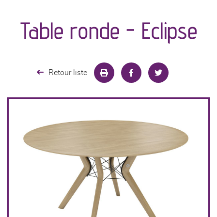
canapés et fauteuils
Table ronde - Eclipse
séjours
meubles de complément
Retour liste
chambres et dressing
literie
cuisine & sur-mesure
décoration