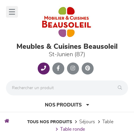
Panneau de gestion des cookies
lose
nu
Meubles & Cuisines Beausoleil
St-Junien (87)
NOS PRODUITS
séjours
table
TOUS NOS PRODUITS
table ronde