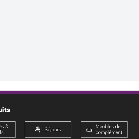
its
és &
Meubles de
Séjours
ls
complément