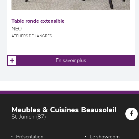
Table ronde extensible
NÉO
ATELIERS DE LANGRES
En savoir plus
Meubles & Cuisines Beausoleil
St-Junien (87)
Présentation
Le showroom